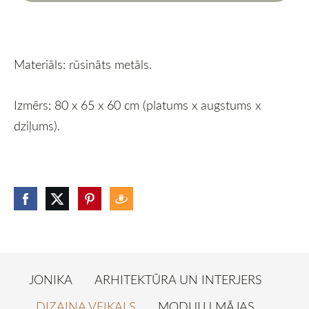
Materiāls: rūsināts metāls.
Izmērs: 80 x 65 x 60 cm (platums x augstums x
dziļums).
JONIKA
ARHITEKTŪRA UN INTERJERS
DIZAINA VEIKALS
MODUĻU MĀJAS