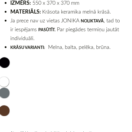
IZMĒRS:
550 x 370 x 370 mm
MATERIĀLS:
Krāsota keramika melnā krāsā.
Ja prece nav uz vietas JONIKA
, tad to
NOLIKTAVĀ
ir iespējams
Par piegādes termiņu jautāt
PASŪTĪT.
individuāli.
Melna, balta, pelēka, brūna.
KRĀSU VARIANTI: