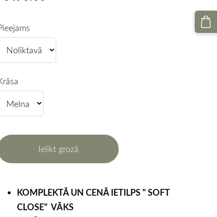
Pieejams
Krāsa
Ielikt grozā
KOMPLEKTĀ UN CENĀ IETILPS " SOFT
CLOSE" VĀKS