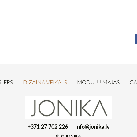
RJERS
DIZAINA VEIKALS
MODUĻU MĀJAS
GA
+371 27 702 226
info@jonika.lv
® © JONIKA