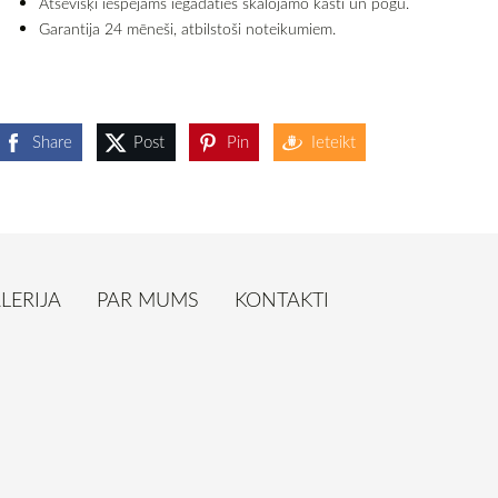
Atsevišķi iespējams iegādāties skalojamo kasti un pogu.
Garantija 24 mēneši, atbilstoši noteikumiem.
Share
Post
Pin
Ieteikt
LERIJA
PAR MUMS
KONTAKTI