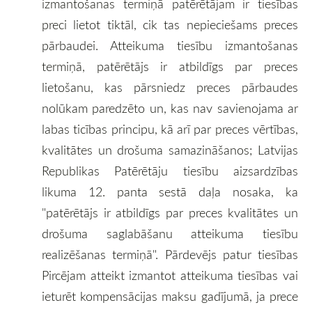
izmantošanas termiņā patērētājam ir tiesības
preci lietot tiktāl, cik tas nepieciešams preces
pārbaudei. Atteikuma tiesību izmantošanas
termiņā, patērētājs ir atbildīgs par preces
lietošanu, kas pārsniedz preces pārbaudes
nolūkam paredzēto un, kas nav savienojama ar
labas ticības principu, kā arī par preces vērtības,
kvalitātes un drošuma samazināšanos; Latvijas
Republikas Patērētāju tiesību aizsardzības
likuma 12. panta sestā daļa nosaka, ka
"patērētājs ir atbildīgs par preces kvalitātes un
drošuma saglabāšanu atteikuma tiesību
realizēšanas termiņā". Pārdevējs patur tiesības
Pircējam atteikt izmantot atteikuma tiesības vai
ieturēt kompensācijas maksu gadījumā, ja prece