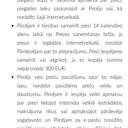
piegādes laiku saskaņojot ar Pircēju vai, kā
norādīts šajā internetveikalā.
Pircējam ir tiesības samainīt preci 14 kalendāro
dienu laikā no Preces saņemšanas brīža, ja
prece ir iegādāta internetveikalā, nosūtot
Pārdevējam par to pieprasījumu. Preci iespējams
samainīt vai atgriezt, ja to kopējā summa
nepārsniedz 300 EUR.
Pircējs veic preču pasūtīšanu caur šo mājas
lapu, norādot pasūtāmo preču veidu un
daudzumu. Pircējam ir iespēja veikt apmaksu
par preci lietojot Interneta veiklā iestrādātos
maksājuma rīkus vai apmaksājot pārdevēja
sagatavoto un Pircējam pa e-pastu nosūtīto