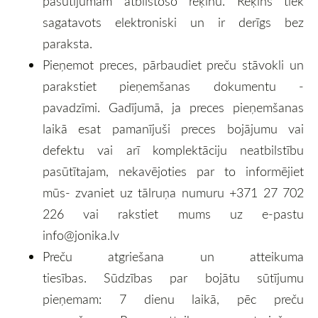
pasūtījumam atbilstošo rēķinu. Rēķins tiek
sagatavots elektroniski un ir derīgs bez
paraksta.
Pieņemot preces, pārbaudiet preču stāvokli un
parakstiet pieņemšanas dokumentu -
pavadzīmi. Gadījumā, ja preces pieņemšanas
laikā esat pamanījuši preces bojājumu vai
defektu vai arī komplektāciju neatbilstību
pasūtītajam, nekavējoties par to informējiet
mūs- zvaniet uz tālruņa numuru +371 27 702
226 vai rakstiet mums uz e-pastu
info@jonika.lv
Preču atgriešana un atteikuma
tiesības.
Sūdzības par bojātu sūtījumu
pieņemam: 7 dienu laikā, pēc preču