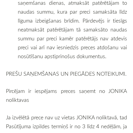
saņemšanas dienas, atmaksāt patērētājam to
naudas summu, kura par preci samaksāta līdz
līguma izbeigšanas brīdim. Pārdevējs ir tiesīgs
neatmaksāt patērētājam tā samaksāto naudas
summu par preci kamēr patērētājs nav atdevis
preci vai arī nav iesniedzis preces atdošanu vai
nosūtīšanu apstiprinošus dokumentus.
PREŠU SAŅEMŠANAS UN PIEGĀDES NOTEIKUMI.
Pircējam ir iespējams preces saņemt no JONIKA
noliktavas
Ja izvēlētā prece nav uz vietas JONIKA noliktavā, tad
Pasūtījuma izpildes termiņš ir no 3 līdz 4 nedēļām, ja