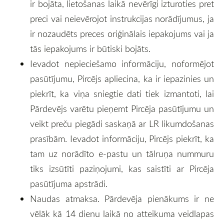
ir bojāta, lietošanas laikā nevērīgi izturoties pret
preci vai neievērojot instrukcijas norādījumus, ja
ir nozaudēts preces oriģinālais iepakojums vai ja
tās iepakojums ir būtiski bojāts.
Ievadot nepieciešamo informāciju, noformējot
pasūtījumu, Pircējs apliecina, ka ir iepazinies un
piekrīt, ka viņa sniegtie dati tiek izmantoti, lai
Pārdevējs varētu pieņemt Pircēja pasūtījumu un
veikt preču piegādi saskaņā ar LR likumdošanas
prasībām. Ievadot informāciju, Pircējs piekrīt, ka
tam uz norādīto e-pastu un tālruņa nummuru
tiks izsūtīti paziņojumi, kas saistīti ar Pircēja
pasūtījuma apstrādi.
Naudas atmaksa. Pārdevēja pienākums ir ne
vēlāk kā 14 dienu laikā no atteikuma veidlapas