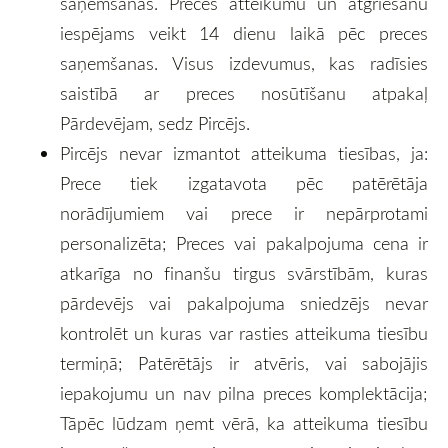
saņemšanas. Preces atteikumu un atgriešanu
iespējams veikt 14 dienu laikā pēc preces
saņemšanas. Visus izdevumus, kas radīsies
saistībā ar preces nosūtīšanu atpakaļ
Pārdevējam, sedz Pircējs.
Pircējs nevar izmantot atteikuma tiesības, ja:
Prece tiek izgatavota pēc patērētāja
norādījumiem vai prece ir nepārprotami
personalizēta; Preces vai pakalpojuma cena ir
atkarīga no finanšu tirgus svārstībām, kuras
pārdevējs vai pakalpojuma sniedzējs nevar
kontrolēt un kuras var rasties atteikuma tiesību
termiņā; Patērētājs ir atvēris, vai sabojājis
iepakojumu un nav pilna preces komplektācija;
Tāpēc lūdzam ņemt vērā, ka atteikuma tiesību