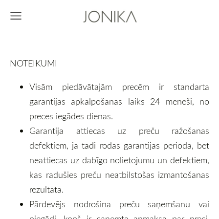
NOTEIKUMI
Visām piedāvātajām precēm ir standarta
garantijas apkalpošanas laiks 24 mēneši, no
preces iegādes dienas.
Garantija attiecas uz preču ražošanas
defektiem, ja tādi rodas garantijas periodā, bet
neattiecas uz dabīgo nolietojumu un defektiem,
kas radušies preču neatbilstošas izmantošanas
rezultātā.
Pārdevējs nodrošina preču saņemšanu vai
piegādi, kopš ir saņemta apmaksa par preci,