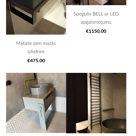
Spogulis BELL ar LED
apgaismojumu
€1150.00
Mēbele zem mazās
izlietnes
€475.00