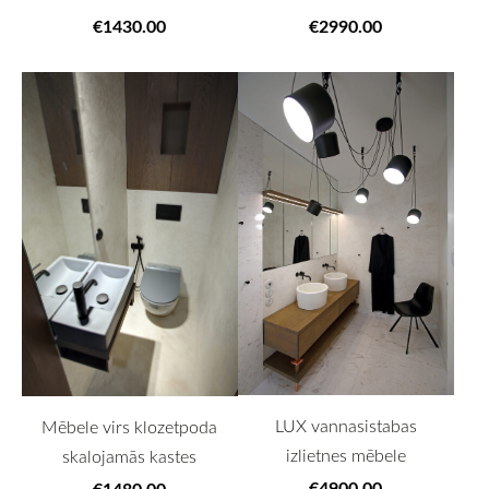
€1430.00
€2990.00
LUX vannasistabas
Mēbele virs klozetpoda
izlietnes mēbele
skalojamās kastes
€4900.00
€1480.00