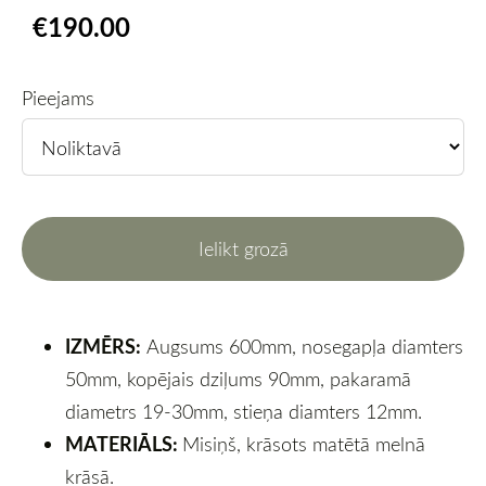
€190.00
Pieejams
Ielikt grozā
IZMĒRS:
Augsums 600mm, nosegapļa diamters
50mm, kopējais dziļums 90mm, pakaramā
diametrs 19-30mm, stieņa diamters 12mm.
MATERIĀLS:
Misiņš, krāsots matētā melnā
krāsā.