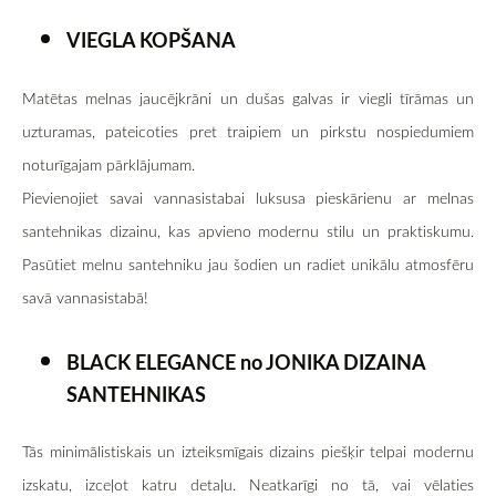
VIEGLA KOPŠANA
Matētas melnas jaucējkrāni un dušas galvas ir viegli tīrāmas un
uzturamas, pateicoties pret traipiem un pirkstu nospiedumiem
noturīgajam pārklājumam.
Pievienojiet savai vannasistabai luksusa pieskārienu ar melnas
santehnikas dizainu, kas apvieno modernu stilu un praktiskumu.
Pasūtiet melnu santehniku jau šodien un radiet unikālu atmosfēru
savā vannasistabā!
BLACK ELEGANCE no JONIKA DIZAINA
SANTEHNIKAS
Tās minimālistiskais un izteiksmīgais dizains piešķir telpai modernu
izskatu, izceļot katru detaļu. Neatkarīgi no tā, vai vēlaties