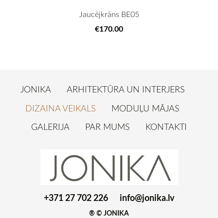
Jaucējkrāns BE05
€170.00
JONIKA
ARHITEKTŪRA UN INTERJERS
DIZAINA VEIKALS
MODUĻU MĀJAS
GALERIJA
PAR MUMS
KONTAKTI
+371 27 702 226
info@jonika.lv
® © JONIKA