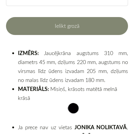
Ielikt grozā
IZMĒRS:
Jaucējkrāna augstums 310 mm,
diametrs 45 mm, dziļums 220 mm, augstums no
virsmas līdz ūdens izvadam 205 mm, dziļums
no malas līdz ūdens izvadam 180 mm.
MATERIĀLS:
Misiņš, krāsots matētā melnā
krāsā
JONIKA NOLIKTAVĀ
Ja prece nav uz vietas
,