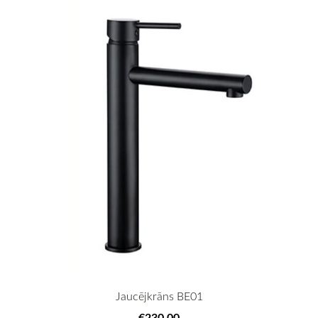
Jaucējkrāns BE01
€230.00