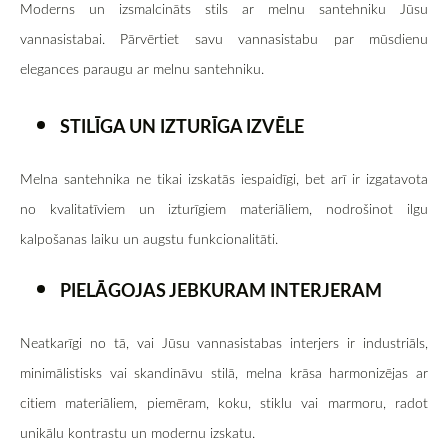
Moderns un izsmalcināts stils ar melnu santehniku Jūsu
vannasistabai. Pārvērtiet savu vannasistabu par mūsdienu
elegances paraugu ar melnu santehniku.
STILĪGA UN IZTURĪGA IZVĒLE
Melna santehnika ne tikai izskatās iespaidīgi, bet arī ir izgatavota
no kvalitatīviem un izturīgiem materiāliem, nodrošinot ilgu
kalpošanas laiku un augstu funkcionalitāti.
PIELĀGOJAS JEBKURAM INTERJERAM
Neatkarīgi no tā, vai Jūsu vannasistabas interjers ir industriāls,
minimālistisks vai skandināvu stilā, melna krāsa harmonizējas ar
citiem materiāliem, piemēram, koku, stiklu vai marmoru, radot
unikālu kontrastu un modernu izskatu.