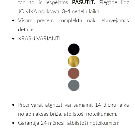
PASŪTĪT.
tad to ir iespējams
Piegāde līdz
JONIKA noliktavai 3-4 nedēļu laikā.
Visām precēm komplektā nāk iebūvējamās
detaļas.
KRĀSU VARIANTI:
Preci varat atgriezt vai samainīt 14 dienu laikā
no apmaksas brīža, atbilstoši noteikumiem.
Garantija 24 mēneši, atbilstoši noteikumiem.