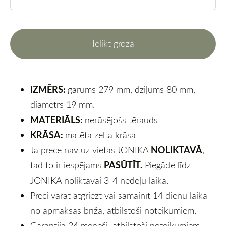
Ielikt grozā
IZMĒRS:
garums 279 mm, dziļums 80 mm,
diametrs 19 mm.
MATERIĀLS:
nerūsējošs tērauds
KRĀSA:
matēta zelta krāsa
NOLIKTAVĀ
Ja prece nav uz vietas JONIKA
,
PASŪTĪT.
tad to ir iespējams
Piegāde līdz
JONIKA noliktavai 3-4 nedēļu laikā.
Preci varat atgriezt vai samainīt 14 dienu laikā
no apmaksas brīža, atbilstoši noteikumiem.
Garantija 24 mēneši, atbilstoši noteikumiem.