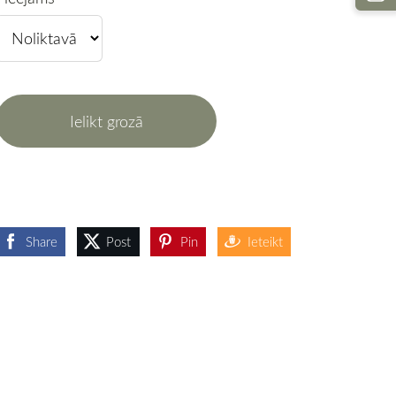
Ielikt grozā
Share
Post
Pin
Ieteikt