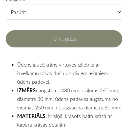
Ielikt grozā
Ūdens jaucējkrāns virtuves izlietnei ar
izvelkamu rokas dušu un diviem režīmiem
ūdens padevei.
IZMĒRS:
augstums 430 mm, dziļums 260 mm,
diametrs 30 mm, ūdens padeves augstums no
virsmas 250 mm, nosegvāciņa diametrs 50 mm.
MATERIĀLS:
Misiņš, krāsots baltā krāsā ar
kapara krāsas detaļām.