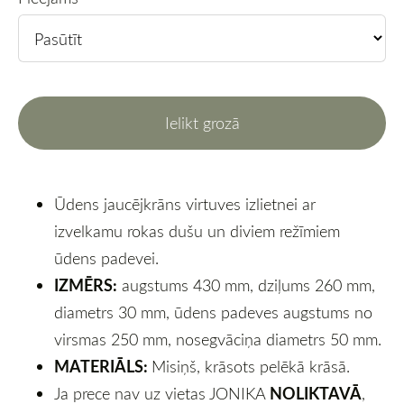
Ielikt grozā
Ūdens jaucējkrāns virtuves izlietnei ar
izvelkamu rokas dušu un diviem režīmiem
ūdens padevei.
IZMĒRS:
augstums 430 mm, dziļums 260 mm,
diametrs 30 mm, ūdens padeves augstums no
virsmas 250 mm, nosegvāciņa diametrs 50 mm.
MATERIĀLS:
Misiņš, krāsots pelēkā krāsā.
NOLIKTAVĀ
Ja prece nav uz vietas JONIKA
,