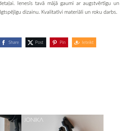
detaļai. Ienesīs tavā mājā gaumi ar augstvērtīgu un
ilgtspējīgu dizainu. Kvalitatīvi materiāli un roku darbs.
Share
Post
Pin
Ieteikt