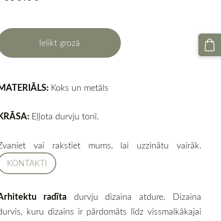
Ielikt grozā
MATERIĀLS:
Koks un metāls
KRĀSA:
Eļļota durvju tonī.
Zvaniet vai rakstiet mums, lai uzzinātu vairāk.
KONTAKTI
Arhitektu radīta
durvju dizaina atdure. Dizaina
durvis, kuru dizains ir pārdomāts līdz vissmalkākajai