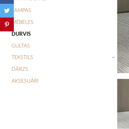
LAMPAS
MĒBELES
DURVIS
GULTAS
TEKSTILS
›
DĀRZS
AKSESUĀRI